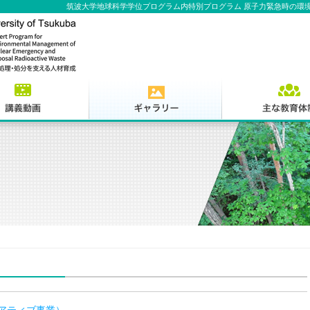
筑波大学地球科学学位プログラム内特別プログラム 原子力緊急時の環