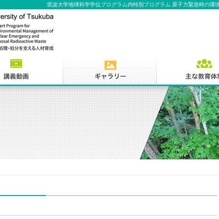
筑波大学地球科学学位プログラム内特別プログラム 原子力緊急時の環